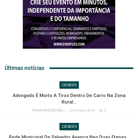
Últimas notícias
CIDADES
Advogado É Morto A Tiros Dentro De Carro Na Zona
Rural…
PLANTÃO DE NOTÍCIAS
6 minutos atrás
0
CIDADES
Rede Municipal De Salvador Avança Nas Duas Etapas…