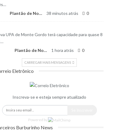
ês…
Plantão de Notícias
38 minutos atrás
0
va UPA de Monte Gordo terá capacidade para quase 8
l…
Plantão de Notícias
1 hora atrás
0
CARREGAR MAIS MENSAGENS
rreio Eletrônico
Inscreva-se e esteja sempre atualizado
Se Inscrever
Powered by
rceiros Burburinho News