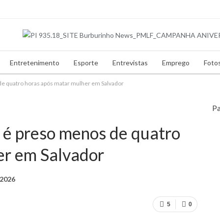
Entretenimento
Esporte
Entrevistas
Emprego
Foto
de quatro horas após matar mulher em Salvador
Pa
o é preso menos de quatro
er em Salvador
, 2026
5
0