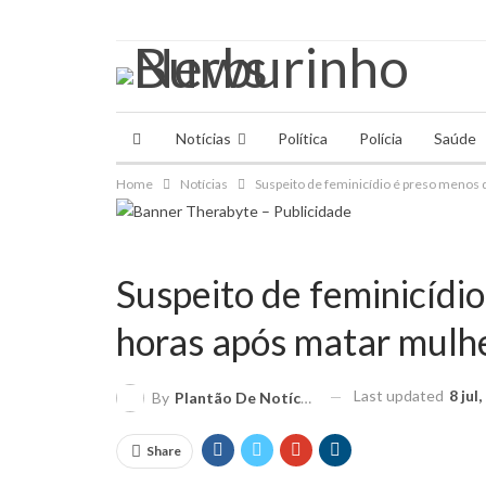
quinta-feira, 6 agosto, 2026
Notícias
Política
Polícia
Saúde
Home
Notícias
Suspeito de feminicídio é preso menos 
Suspeito de feminicídi
horas após matar mulh
Last updated
8 jul
By
Plantão De Notícias
Share