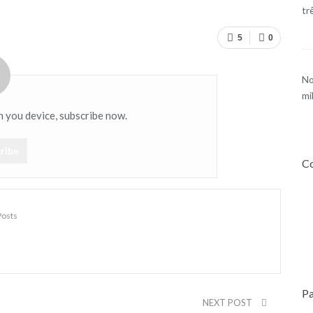
tr
5
0
No
mi
n you device, subscribe now.
ribe
Co
Posts
Pa
NEXT POST