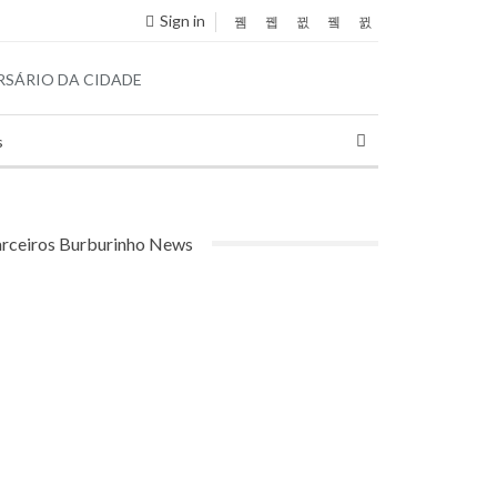
Sign in
s
rceiros Burburinho News