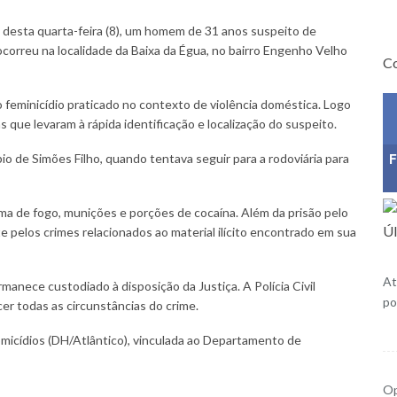
ã desta quarta-feira (8), um homem de 31 anos suspeito de
ocorreu na localidade da Baixa da Égua, no bairro Engenho Velho
Co
 feminicídio praticado no contexto de violência doméstica. Logo
ias que levaram à rápida identificação e localização do suspeito.
F
o de Simões Filho, quando tentava seguir para a rodoviária para
ma de fogo, munições e porções de cocaína. Além da prisão pelo
Úl
e pelos crimes relacionados ao material ilícito encontrado em sua
At
manece custodiado à disposição da Justiça. A Polícia Civil
po
er todas as circunstâncias do crime.
Homicídios (DH/Atlântico), vinculada ao Departamento de
Op