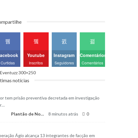
mpartilhe
acebook
Youtube
Instagram
Comentários
Curtidas
Inscritos
Seguidores
Comentários
timas notícias
or tem prisão preventiva decretada em investigação
r…
Plantão de Notícias
8 minutos atrás
0
eração Ágio alcança 13 integrantes de facção em