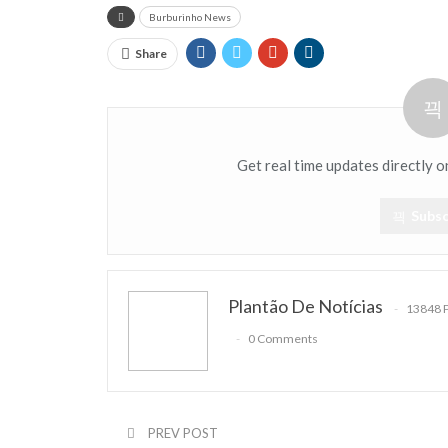
Burburinho News
Share
Get real time updates directly o
Subsc
Plantão De Notícias
13848 
0 Comments
PREV POST