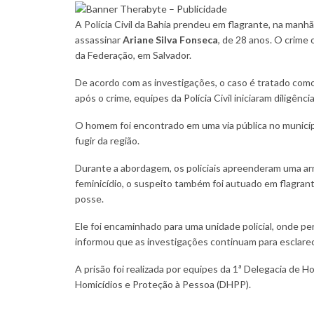
A Polícia Civil da Bahia prendeu em flagrante, na manh
assassinar
Ariane Silva Fonseca
, de 28 anos. O crime 
da Federação, em Salvador.
De acordo com as investigações, o caso é tratado como
após o crime, equipes da Polícia Civil iniciaram diligênc
O homem foi encontrado em uma via pública no municípi
fugir da região.
Durante a abordagem, os policiais apreenderam uma ar
feminicídio, o suspeito também foi autuado em flagrant
posse.
Ele foi encaminhado para uma unidade policial, onde per
informou que as investigações continuam para esclarec
A prisão foi realizada por equipes da 1ª Delegacia de 
Homicídios e Proteção à Pessoa (DHPP).