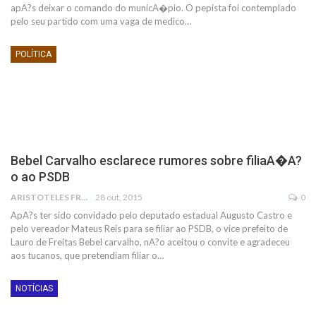
apA?s deixar o comando do municA�pio. O pepista foi contemplado
pelo seu partido com uma vaga de medico…
POLÍTICA
Bebel Carvalho esclarece rumores sobre filiaA�A?
o ao PSDB
ARISTOTELES FRANCO
28 out, 2015
0
ApA?s ter sido convidado pelo deputado estadual Augusto Castro e
pelo vereador Mateus Reis para se filiar ao PSDB, o vice prefeito de
Lauro de Freitas Bebel carvalho, nA?o aceitou o convite e agradeceu
aos tucanos, que pretendiam filiar o…
NOTÍCIAS