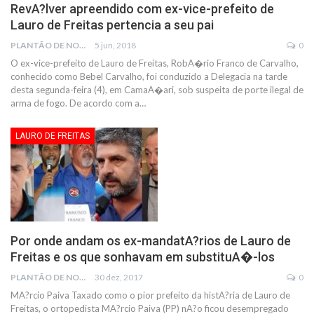
RevA?lver apreendido com ex-vice-prefeito de
Lauro de Freitas pertencia a seu pai
PLANTÃO DE NOTÍCIAS
5 jun, 2018
0
O ex-vice-prefeito de Lauro de Freitas, RobA�rio Franco de Carvalho,
conhecido como Bebel Carvalho, foi conduzido a Delegacia na tarde
desta segunda-feira (4), em CamaA�ari, sob suspeita de porte ilegal de
arma de fogo. De acordo com a…
LAURO DE FREITAS
Por onde andam os ex-mandatA?rios de Lauro de
Freitas e os que sonhavam em substituA�-los
PLANTÃO DE NOTÍCIAS
30 dez, 2017
0
MA?rcio Paiva Taxado como o pior prefeito da histA?ria de Lauro de
Freitas, o ortopedista MA?rcio Paiva (PP) nA?o ficou desempregado