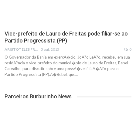
Vice-prefeito de Lauro de Freitas pode filiar-se ao
Partido Progressista (PP)
ARISTOTELES FRANCO
5 out, 2015
0
O Governador da Bahia em exercA�cio, JoA?o LeA?o, recebeu em sua
residA?ncia o vice-prefeito do municA�pio de Lauro de Freitas, Bebel
Carvalho, para discutir sobre uma possA�vel filiaA�A?o para o
Partido Progressista (PP).A�Bebel, que…
Parceiros Burburinho News