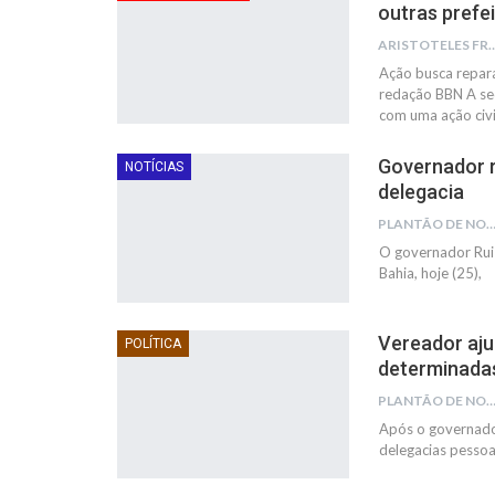
outras prefe
ARISTOTELES 
Ação busca repar
redação BBN
A se
com uma ação civi
Governador 
NOTÍCIAS
delegacia
PLANTÃO DE NOTÍC
O governador Rui 
Bahia, hoje (25),
Vereador aju
POLÍTICA
determinadas
PLANTÃO DE NOTÍC
Após o governador
delegacias pesso