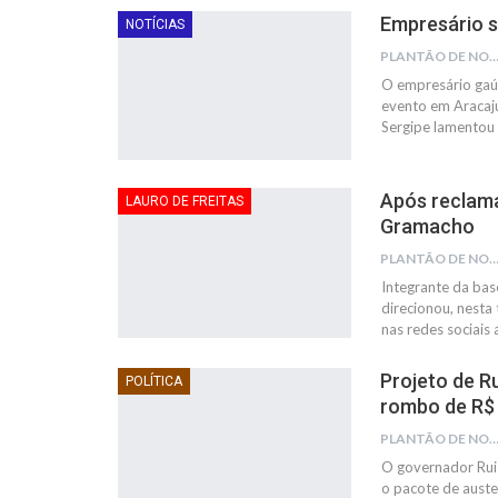
Empresário s
NOTÍCIAS
PLANTÃO DE NOTÍC
O empresário gaúc
evento em Aracaju
Sergipe lamentou
Após reclama
LAURO DE FREITAS
Gramacho
PLANTÃO DE NOTÍC
Integrante da bas
direcionou, nesta 
nas redes sociais
Projeto de R
POLÍTICA
rombo de R$ 
PLANTÃO DE NOTÍC
O governador Rui 
o pacote de auste