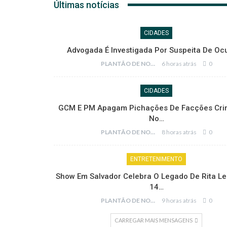
Últimas notícias
CIDADES
Advogada É Investigada Por Suspeita De Ocu
PLANTÃO DE NOTÍCIAS
6 horas atrás
0
CIDADES
GCM E PM Apagam Pichações De Facções Cri
No…
PLANTÃO DE NOTÍCIAS
8 horas atrás
0
ENTRETENIMENTO
Show Em Salvador Celebra O Legado De Rita Le
14…
PLANTÃO DE NOTÍCIAS
9 horas atrás
0
CARREGAR MAIS MENSAGENS