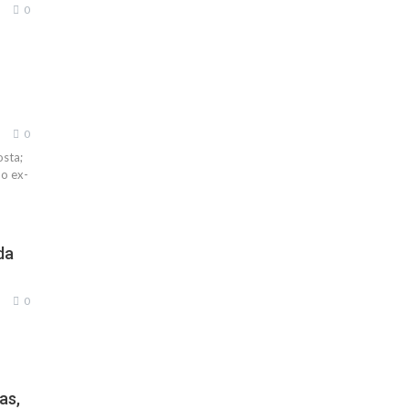
0
0
osta;
do ex-
da
0
as,