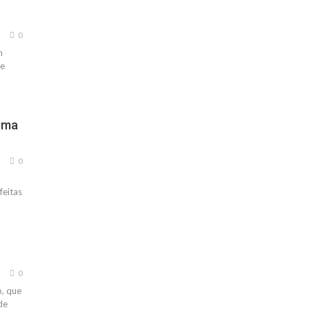
0
m
de
oema
0
feitas
0
o, que
de