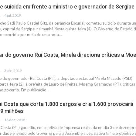
e suicida em frente a ministro e governador de Sergipe
IAS
4 jul, 2019
ho Sadi Paulo Castiel Gitz, da cerâmica Escurial, cometeu suicídio durante u
, capital de Sergipe, na manhã desta quinta-feira (4). O Governo do Estado 
 o ocorrido por meio de uma nota…
r do governo Rui Costa, Mirela direciona críticas a M
IAS
3 abr, 2019
e do governador Rui Costa (PT), a deputada estadual Mirela Macedo (PSD)
terça-feira (2), à prefeita de Lauro de Freitas, Moema Gramacho (PT), críticas 
 ao governo. Em publicação…
ui Costa que corta 1.800 cargos e cria 1.600 provocará
9 milhões
IAS
18 dez, 2018
Costa (PT) garantiu, em coletiva de imprensa realizada no dia 3 de dezembr
ridade enviado pelo Governo para a Assembleia Legislativa tinha o objetivo 