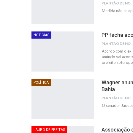
PLANTÃO DE NOTÍC
Medida não se apl
PP fecha aco
NOTÍCIAS
PLANTÃO DE NOTÍC
Acordo com o ex-
anúncio vai acont
prefeito soterop
Wagner anunc
POLÍTICA
Bahia
PLANTÃO DE NOTÍC
O senador Jaques 
Associação d
LAURO DE FREITAS