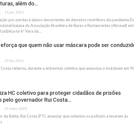
ituras, além do…
FRANCO
11 jun, 2021
ação por perdas e danos decorrentes de decretos restritivos da pandemia
D
ccional baiana da Associação Brasileira de Bares e Restaurantes (Abrasel) en
l pública na 6ª Vara da
…
reforça que quem não usar máscara pode ser conduzid
IAS
25 fev, 2021
Costa reiterou, durante a entrevista coletiva que anunciou o lockdown em 
iza HC coletivo para proteger cidadãos de prisões
 pelo governador Rui Costa…
IAS
13 maio, 2020
 da Bahia, Rui Costa (PT), anunciar que orientou os policiais a levarem às
as