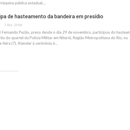
 máquina pública estadual.…
ipa de hasteamento da bandeira em presídio
IAS
7 dez, 2018
z Fernando Pezão, preso desde o dia 29 de novembro, participou do hastea
io do quartel da Polícia Militar em Niterói, Região Metropolitana do Rio, na
-feira (7). Atender à cerimônia é…