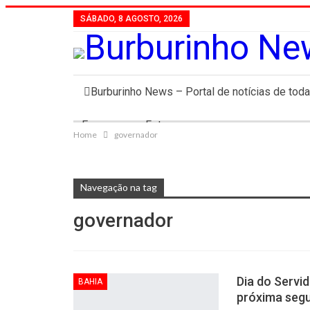
SÁBADO, 8 AGOSTO, 2026
Burburinho News – Portal de notícias de toda
Emprego
Fotos
Home
governador
Navegação na tag
governador
Dia do Servi
BAHIA
próxima seg