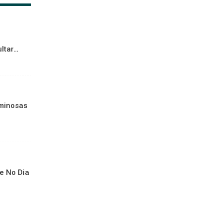
ltar…
minosas
e No Dia