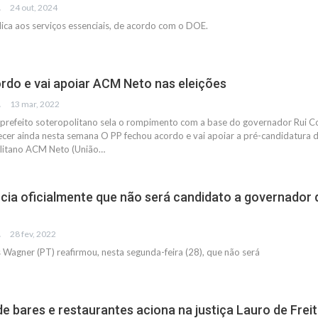
IAS
24 out, 2024
ica aos serviços essenciais, de acordo com o DOE.
rdo e vai apoiar ACM Neto nas eleições
IAS
13 mar, 2022
prefeito soteropolitano sela o rompimento com a base do governador Rui C
ecer ainda nesta semana
O PP fechou acordo e vai apoiar a pré-candidatura 
olitano ACM Neto (União
…
ia oficialmente que não será candidato a governador 
IAS
28 fev, 2022
Wagner (PT) reafirmou, nesta segunda-feira (28), que não será
e bares e restaurantes aciona na justiça Lauro de Freit