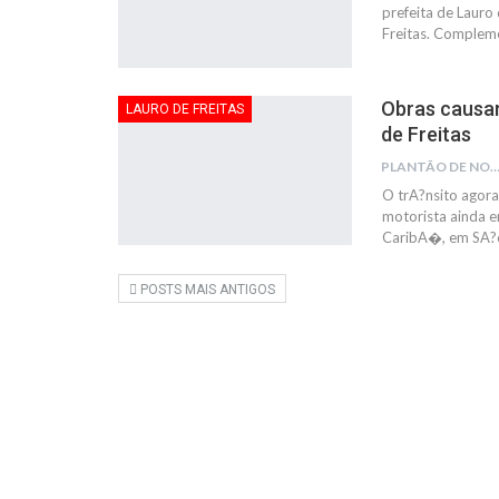
prefeita de Lauro 
Freitas. Complem
Obras causam
LAURO DE FREITAS
de Freitas
PLANTÃO DE NOTÍC
O trA?nsito agora
motorista ainda 
CaribA�, em SA?o 
POSTS MAIS ANTIGOS