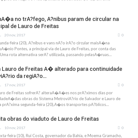
�a no trA?fego, A?nibus param de circular na
ipal de Lauro de Freitas
FRANCO
20 nov, 2017
0
gunda-feira (20), A?nibus e vans nA?o irA?o circular maisA�na
uA�nio Pontes, a principal via de Lauro de Freitas, por conta das
Uma rota alternativa serA? utilizada, passando pelasA�ruas…
 Lauro de Freitas A� alterado para continuidade
viA?rio da regiA?o…
FRANCO
17 nov, 2017
0
auro de Freitas sofrerA? alteraA�A�es nos prA?ximos dias por
idadeA�das obras do Sistema MetroviA?rio de Salvador e Lauro de
 da prA?xima segunda-feira (20),A�os transportes pA?blicos…
ita obras do viaduto de Lauro de Freitas
FRANCO
10 nov, 2017
0
xta-feira (10), Rui Costa, governador da Bahia, e Moema Gramacho,