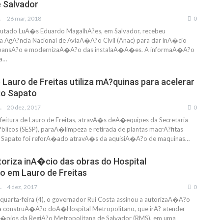
 Salvador
IAS
26 mar, 2018
0
utado LuA�s Eduardo MagalhA?es, em Salvador, recebeu
 AgA?ncia Nacional de AviaA�A?o Civil (Anac) para dar inA�cio
pansA?o e modernizaA�A?o das instalaA�A�es. A informaA�A?o
ta…
 Lauro de Freitas utiliza mA?quinas para acelerar
io Sapato
FRANCO
20 dez, 2017
0
feitura de Lauro de Freitas, atravA�s deA�equipes da Secretaria
licos (SESP), paraA�limpeza e retirada de plantas macrA?fitas
o Sapato foi reforA�ado atravA�s da aquisiA�A?o de maquinas…
toriza inA�cio das obras do Hospital
o em Lauro de Freitas
FRANCO
4 dez, 2017
0
uarta-feira (4), o governador Rui Costa assinou a autorizaA�A?o
a construA�A?o doA�Hospital Metropolitano, que irA? atender
pios da RegiA?o Metropolitana de Salvador (RMS), em uma