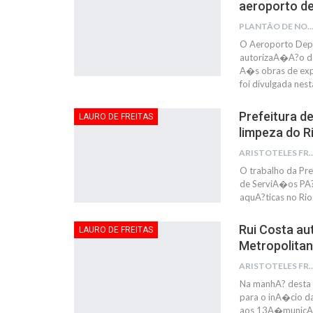
aeroporto de
PLANTÃO DE NOTÍC
O Aeroporto Dep
autorizaA�A?o da
A�s obras de ex
foi divulgada nes
Prefeitura de
LAURO DE FREITAS
limpeza do R
ARISTOTELES 
O trabalho da Pre
de ServiA�os PA?b
aquA?ticas no Ri
Rui Costa au
LAURO DE FREITAS
Metropolitan
ARISTOTELES 
Na manhA? desta q
para o inA�cio d
aos 13A�municA�