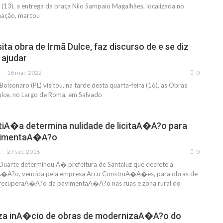
a (13), a entrega da praça Nilo Sampaio Magalhães, localizada no
mação, marcou
ita obra de Irmã Dulce, faz discurso de e se diz
 ajudar
IAS
16 mar, 2022
0
Bolsonaro (PL) visitou, na tarde desta quarta-feira (16), as Obras
ulce, no Largo de Roma, em Salvado
stiA�a determina nulidade de licitaA�A?o para
vimentaA�A?o
IAS
27 set, 2018
0
Duarte determinou A� prefeitura de Santaluz que decrete a
taA�A?o, vencida pela empresa Arco ConstruA�A�es, para obras de
recuperaA�A?o da pavimentaA�A?o nas ruas e zona rural do
za inA�cio de obras de modernizaA�A?o do