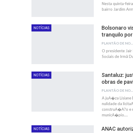
Nesta quinta-feir
bairro Jardim Ar
Bolsonaro vis
NOTÍCIAS
tranquilo por
PLANTÃO DE NOTÍC
O presidente Jair 
Sociais de Irmã D
Santaluz: ju
NOTÍCIAS
obras de pa
PLANTÃO DE NOTÍC
A juA�za Lisiane 
nulidade da lici
construA�A?o e 
municA�pio.…
ANAC autori
NOTÍCIAS