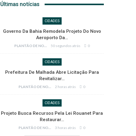
Últimas notícias
CIDADES
Governo Da Bahia Remodela Projeto Do Novo
Aeroporto Da…
PLANTÃO DE NOTÍCIAS
50 segundos atrás
0
CIDADES
Prefeitura De Malhada Abre Licitação Para
Revitalizar…
PLANTÃO DE NOTÍCIAS
2 horas atrás
0
CIDADES
Projeto Busca Recursos Pela Lei Rouanet Para
Restaurar…
PLANTÃO DE NOTÍCIAS
3 horas atrás
0