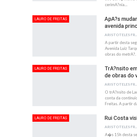
cerimA?nia…
ApA?s mudanA
LAURO DE FREITAS
avenida princ
ARISTOTELES 
A partir desta se
Avenida Luiz Tarq
obras do metrA?. 
TrA?nsito em
LAURO DE FREITAS
de obras do 
ARISTOTELES 
O trA?nsito de L
conta da continu
Freitas. A partir
Rui Costa vis
LAURO DE FREITAS
ARISTOTELES 
A�s 15h desta se