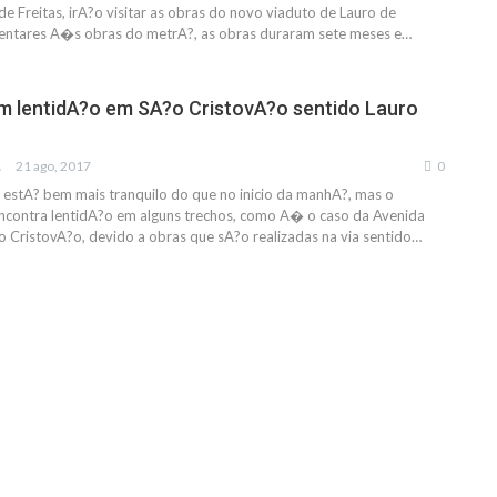
de Freitas, irA?o visitar as obras do novo viaduto de Lauro de
entares A�s obras do metrA?, as obras duraram sete meses e…
 lentidA?o em SA?o CristovA?o sentido Lauro
IAS
21 ago, 2017
0
 estA? bem mais tranquilo do que no inicio da manhA?, mas o
encontra lentidA?o em alguns trechos, como A� o caso da Avenida
CristovA?o, devido a obras que sA?o realizadas na via sentido…