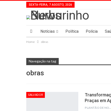
SEXTA-FEIRA, 7 AGOSTO, 2026
Notícias
Política
Polícia
Sa
Home
obras
Navegação na tag
obras
Transformaçã
SALVADOR
Praças em A
PLANTÃO DE NOTÍC