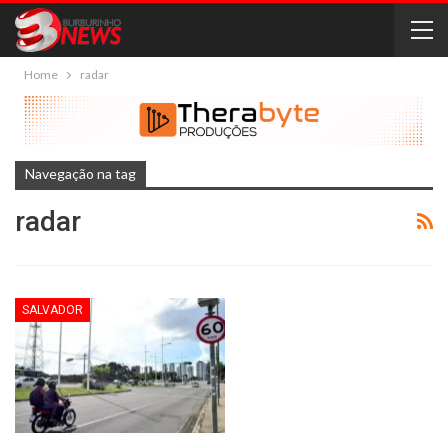
Home
radar
Navegação na tag
radar
SALVADOR