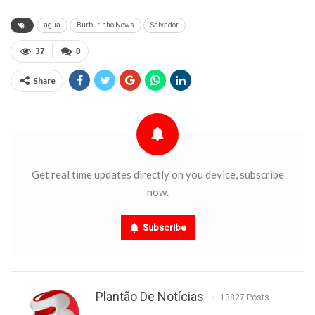
agua
Burburinho News
Salvador
37
0
Share
Get real time updates directly on you device, subscribe
now.
Subscribe
Plantão De Notícias
13827 Posts