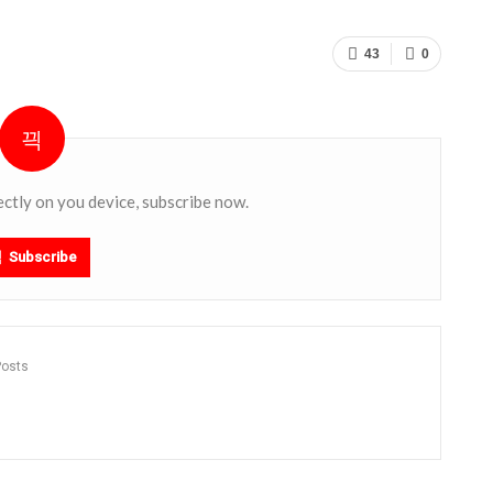
43
0
ectly on you device, subscribe now.
Subscribe
Posts