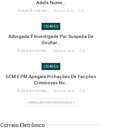
Adota Nome…
PLANTÃO DE NOTÍCIAS
4 horas atrás
0
CIDADES
Advogada É Investigada Por Suspeita De
Ocultar…
PLANTÃO DE NOTÍCIAS
14 horas atrás
0
CIDADES
GCM E PM Apagam Pichações De Facções
Criminosas No…
PLANTÃO DE NOTÍCIAS
16 horas atrás
0
CARREGAR MAIS MENSAGENS
Correio Eletrônico