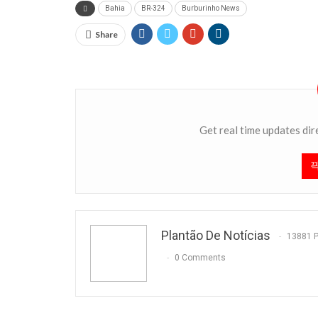
Bahia
BR-324
Burburinho News
Share
Get real time updates dir
Plantão De Notícias
13881 
0 Comments