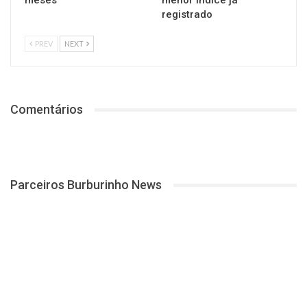
meses
menor índice já
registrado
PREV
NEXT
Comentários
Parceiros Burburinho News