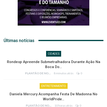
Últimas notícias
CIDADES
Rondesp Apreende Submetralhadora Durante Ação Na
Boca Do…
PLANTÃO DE NOTÍCIAS
8 minutos atrás
0
ENTRETENIMENTO
Daniela Mercury Acompanha Festa De Madonna No
WorldPride…
PLANTÃO DE NOTÍCIAS
10 horas atrás
0