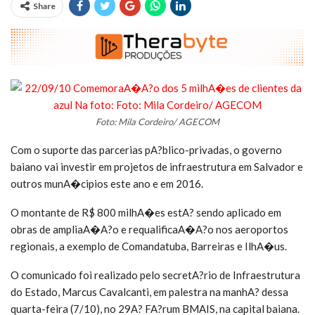
Share
Foto: Mila Cordeiro/ AGECOM
Com o suporte das parcerias pA?blico-privadas, o governo
baiano vai investir em projetos de infraestrutura em Salvador e
outros munA�cipios este ano e em 2016.
O montante de R$ 800 milhA�es estA? sendo aplicado em
obras de ampliaA�A?o e requalificaA�A?o nos aeroportos
regionais, a exemplo de Comandatuba, Barreiras e IlhA�us.
O comunicado foi realizado pelo secretA?rio de Infraestrutura
do Estado, Marcus Cavalcanti, em palestra na manhA? dessa
quarta-feira (7/10), no 29A? FA?rum BMAIS, na capital baiana.