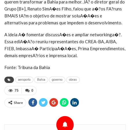
querem transformar a Bahia para melhor. JA? o diretor geral do
Grupo [B+], Renato SimA�es Filho, falou que a�?os FA?runs
BMAIS tA?m o objetivo de mostrar soluA�A�es e
alternativas para problemas que impedem o desenvolvimento.
A ideia A� fomentar discussA�es e ampliar networkinga�?.
Essa ediA�A?o reuniu representantes do CREA-BA, AIBA,
FIEB, ImbassaA� ParticipaA�A�es, Prima Empreendimentos,
demais empresA?rios e imprensa local.
Fonte: Tribuna da Bahia
aeroporto
Bahia
governo
obras
75
0
Share