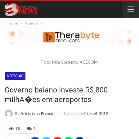
Home
Notícias
Foto: Mila Cordeiro/ AGECOM
NOTÍCIAS
Governo baiano investe R$ 800
milhA�es em aeroportos
Last updated
25 out, 2018
By
Aristoteles Franco
75
0