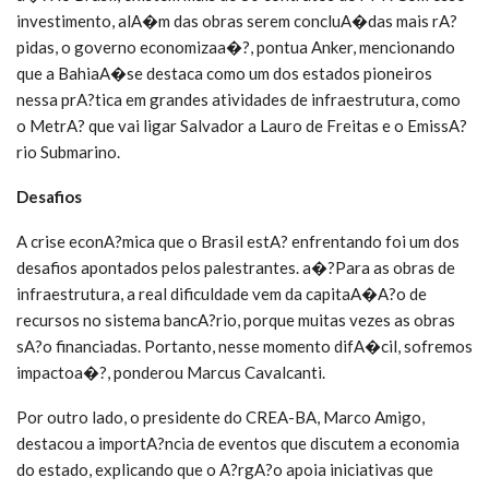
investimento, alA�m das obras serem concluA�das mais rA?
pidas, o governo economizaa�?, pontua Anker, mencionando
que a BahiaA�se destaca como um dos estados pioneiros
nessa prA?tica em grandes atividades de infraestrutura, como
o MetrA? que vai ligar Salvador a Lauro de Freitas e o EmissA?
rio Submarino.
Desafios
A crise econA?mica que o Brasil estA? enfrentando foi um dos
desafios apontados pelos palestrantes. a�?Para as obras de
infraestrutura, a real dificuldade vem da capitaA�A?o de
recursos no sistema bancA?rio, porque muitas vezes as obras
sA?o financiadas. Portanto, nesse momento difA�cil, sofremos
impactoa�?, ponderou Marcus Cavalcanti.
Por outro lado, o presidente do CREA-BA, Marco Amigo,
destacou a importA?ncia de eventos que discutem a economia
do estado, explicando que o A?rgA?o apoia iniciativas que