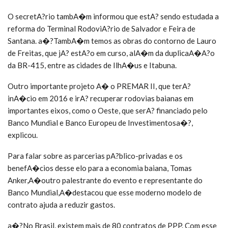
O secretA?rio tambA�m informou que estA? sendo estudada a
reforma do Terminal RodoviA?rio de Salvador e Feira de
Santana. a�?TambA�m temos as obras do contorno de Lauro
de Freitas, que jA? estA?o em curso, alA�m da duplicaA�A?o
da BR-415, entre as cidades de IlhA�us e Itabuna.
Outro importante projeto A� o PREMAR II, que terA?
inA�cio em 2016 e irA? recuperar rodovias baianas em
importantes eixos, como o Oeste, que serA? financiado pelo
Banco Mundial e Banco Europeu de Investimentosa�?,
explicou.
Para falar sobre as parcerias pA?blico-privadas e os
benefA�cios desse elo para a economia baiana, Tomas
Anker,A�outro palestrante do evento e representante do
Banco Mundial,A�destacou que esse moderno modelo de
contrato ajuda a reduzir gastos.
a�?No Brasil, existem mais de 80 contratos de PPP. Com esse