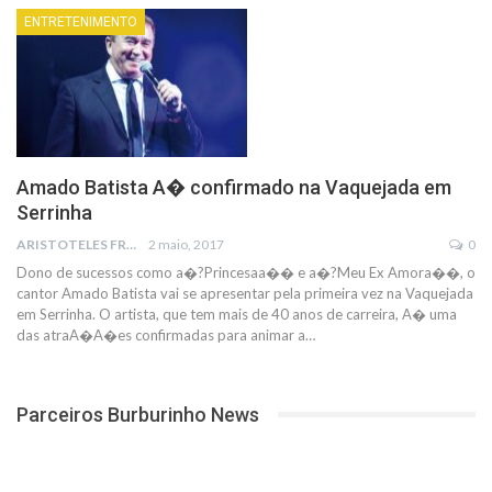
ENTRETENIMENTO
Amado Batista A� confirmado na Vaquejada em
Serrinha
ARISTOTELES FRANCO
2 maio, 2017
0
Dono de sucessos como a�?Princesaa�� e a�?Meu Ex Amora��, o
cantor Amado Batista vai se apresentar pela primeira vez na Vaquejada
em Serrinha. O artista, que tem mais de 40 anos de carreira, A� uma
das atraA�A�es confirmadas para animar a…
Parceiros Burburinho News