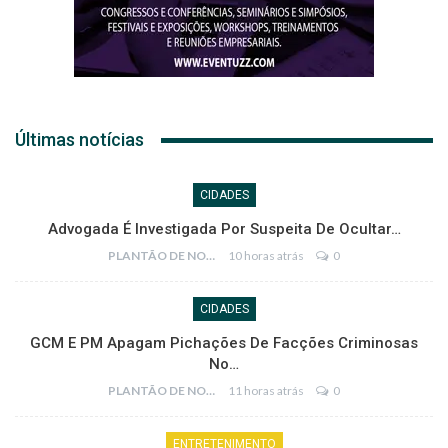
Últimas notícias
CIDADES
Advogada É Investigada Por Suspeita De Ocultar…
PLANTÃO DE NOTÍCIAS
10 horas atrás
0
CIDADES
GCM E PM Apagam Pichações De Facções Criminosas
No…
PLANTÃO DE NOTÍCIAS
11 horas atrás
0
ENTRETENIMENTO