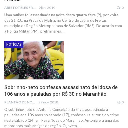
ARISTOTELES FRANCO
9 jan, 2019
0
Uma mulher foi assassinada na noite desta quarta-feira (9), por volta
das 21h10, na Praça da Matriz, no Centro de Lauro de Freitas,
município da Região Metropolitana de Salvador (RMS). De acordo com
a Polícia Militar (PM), preliminares,…
NOTÍCIAS
Sobrinho-neto confessa assassinato de idosa de
106 anos a pauladas por R$ 30 no Maranhão
PLANTÃO DE NOTÍCIAS
27 nov, 2018
0
O sobrinho-neto de Antonia Conceição da Silva, assassinada a
pauladas aos 106 anos no sábado (17), confessou a autoria do crime
neste sábado (24) em Feira Nova do Maranhão. Antonia era uma das
moradoras mais antigas da região. O jovem,…