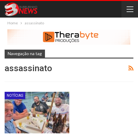
Home
assassinato
Navegação na tag
assassinato
NOTÍCIAS