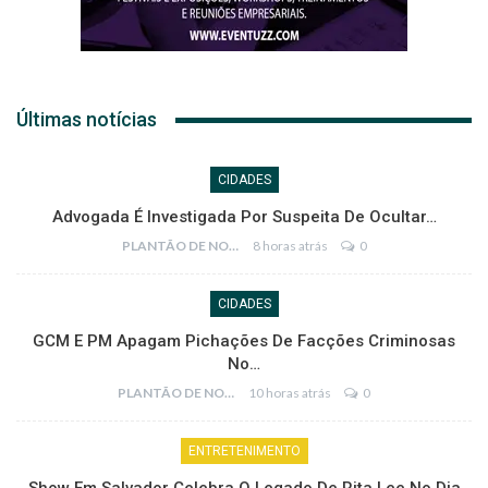
Últimas notícias
CIDADES
Advogada É Investigada Por Suspeita De Ocultar…
PLANTÃO DE NOTÍCIAS
8 horas atrás
0
CIDADES
GCM E PM Apagam Pichações De Facções Criminosas
No…
PLANTÃO DE NOTÍCIAS
10 horas atrás
0
ENTRETENIMENTO