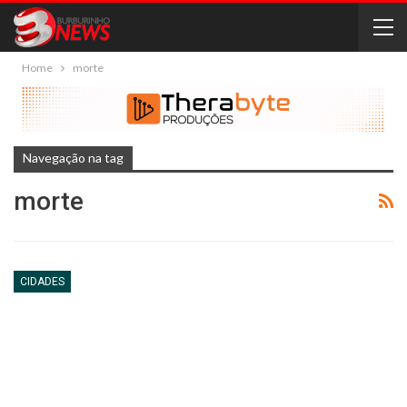
Home
morte
Navegação na tag
morte
CIDADES