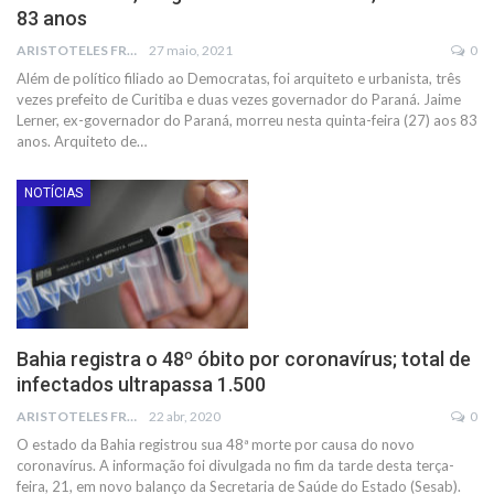
83 anos
ARISTOTELES FRANCO
27 maio, 2021
0
Além de político filiado ao Democratas, foi arquiteto e urbanista, três
vezes prefeito de Curitiba e duas vezes governador do Paraná.
Jaime
Lerner, ex-governador do Paraná, morreu nesta quinta-feira (27) aos 83
anos. Arquiteto de
…
NOTÍCIAS
Bahia registra o 48º óbito por coronavírus; total de
infectados ultrapassa 1.500
ARISTOTELES FRANCO
22 abr, 2020
0
O estado da Bahia registrou sua 48ª morte por causa do novo
coronavírus. A informação foi divulgada no fim da tarde desta terça-
feira, 21, em novo balanço da Secretaria de Saúde do Estado (Sesab).